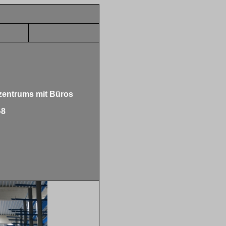
zentrums mit Büros
-8